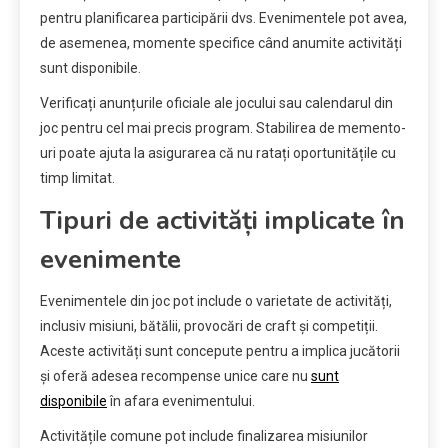
pentru planificarea participării dvs. Evenimentele pot avea,
de asemenea, momente specifice când anumite activități
sunt disponibile.
Verificați anunțurile oficiale ale jocului sau calendarul din
joc pentru cel mai precis program. Stabilirea de memento-
uri poate ajuta la asigurarea că nu ratați oportunitățile cu
timp limitat.
Tipuri de activități implicate în
evenimente
Evenimentele din joc pot include o varietate de activități,
inclusiv misiuni, bătălii, provocări de craft și competiții.
Aceste activități sunt concepute pentru a implica jucătorii
și oferă adesea recompense unice care nu
sunt
disponibile
în afara evenimentului.
Activitățile comune pot include finalizarea misiunilor