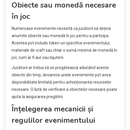
Obiecte sau monedă necesare
în joc
Numeroase evenimente necesită ca jucătorii să dețină
anumite obiecte sau monedă în joc pentru a participa.
Acestea pot include token-uri specifice evenimentului,
materiale de craft sau chiar o sumă minimă de monedă în
joc, cum ar fi aur sau bijuterii.
Jucătorii ar trebui să se pregătească adunând aceste
obiecte din timp, deoarece unele evenimente pot avea
disponibilitate limitată pentru achiziționarea resurselor
necesare. O listă de verificare a obiectelor necesare poate
ajuta la asigurarea pregătirii.
Înțelegerea mecanicii și
regulilor evenimentului