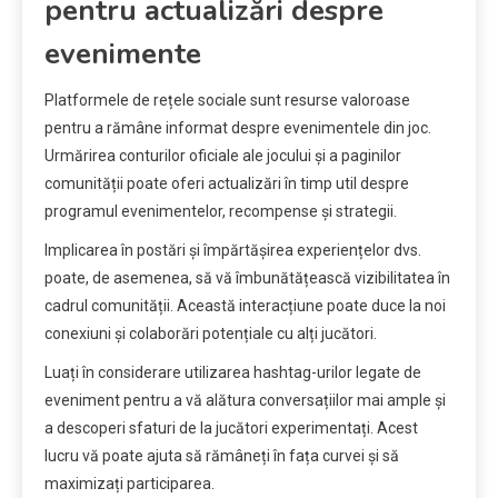
pentru actualizări despre
evenimente
Platformele de rețele sociale sunt resurse valoroase
pentru a rămâne informat despre evenimentele din joc.
Urmărirea conturilor oficiale ale jocului și a paginilor
comunității poate oferi actualizări în timp util despre
programul evenimentelor, recompense și strategii.
Implicarea în postări și împărtășirea experiențelor dvs.
poate, de asemenea, să vă îmbunătățească vizibilitatea în
cadrul comunității. Această interacțiune poate duce la noi
conexiuni și colaborări potențiale cu alți jucători.
Luați în considerare utilizarea hashtag-urilor legate de
eveniment pentru a vă alătura conversațiilor mai ample și
a descoperi sfaturi de la jucători experimentați. Acest
lucru vă poate ajuta să rămâneți în fața curvei și să
maximizați participarea.