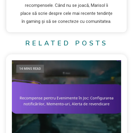
recompensele. Când nu se joacă, Marisol îi
place să scrie despre cele mai recente tendințe
în gaming și să se conecteze cu comunitatea.
RELATED POSTS
14 MINS READ