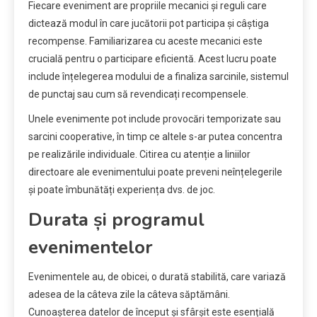
Fiecare eveniment are propriile mecanici și reguli care
dictează modul în care jucătorii pot participa și câștiga
recompense. Familiarizarea cu aceste mecanici este
crucială pentru o participare eficientă. Acest lucru poate
include înțelegerea modului de a finaliza sarcinile, sistemul
de punctaj sau cum să revendicați recompensele.
Unele evenimente pot include provocări temporizate sau
sarcini cooperative, în timp ce altele s-ar putea concentra
pe realizările individuale. Citirea cu atenție a liniilor
directoare ale evenimentului poate preveni neînțelegerile
și poate îmbunătăți experiența dvs. de joc.
Durata și programul
evenimentelor
Evenimentele au, de obicei, o durată stabilită, care variază
adesea de la câteva zile la câteva săptămâni.
Cunoașterea datelor de început și sfârșit este esențială