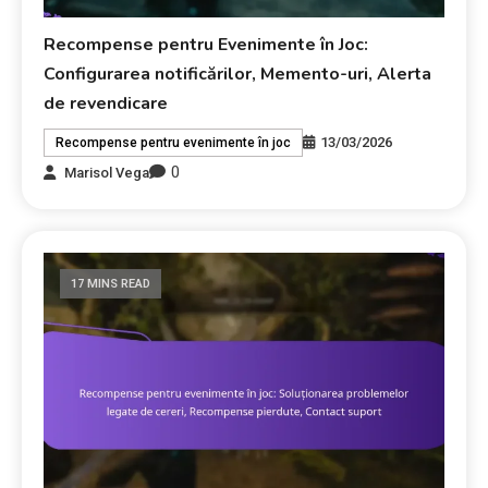
Recompense pentru Evenimente în Joc:
Configurarea notificărilor, Memento-uri, Alerta
de revendicare
13/03/2026
Recompense pentru evenimente în joc
0
Marisol Vega
17 MINS READ