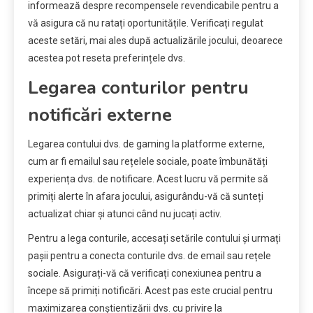
informează despre recompensele revendicabile pentru a
vă asigura că nu ratați oportunitățile. Verificați regulat
aceste setări, mai ales după actualizările jocului, deoarece
acestea pot reseta preferințele dvs.
Legarea conturilor pentru
notificări externe
Legarea contului dvs. de gaming la platforme externe,
cum ar fi emailul sau rețelele sociale, poate îmbunătăți
experiența dvs. de notificare. Acest lucru vă permite să
primiți alerte în afara jocului, asigurându-vă că sunteți
actualizat chiar și atunci când nu jucați activ.
Pentru a lega conturile, accesați setările contului și urmați
pașii pentru a conecta conturile dvs. de email sau rețele
sociale. Asigurați-vă că verificați conexiunea pentru a
începe să primiți notificări. Acest pas este crucial pentru
maximizarea conștientizării dvs. cu privire la