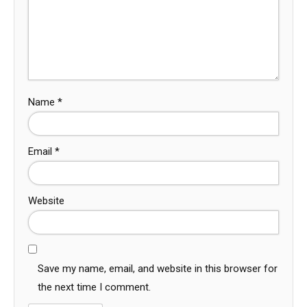
Name
*
Email
*
Website
Save my name, email, and website in this browser for
the next time I comment.