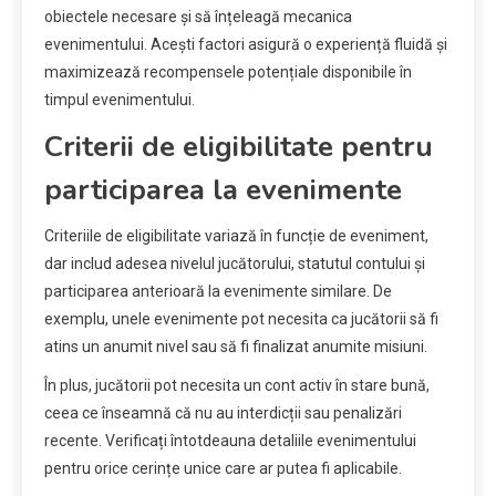
obiectele necesare și să înțeleagă mecanica
evenimentului. Acești factori asigură o experiență fluidă și
maximizează recompensele potențiale disponibile în
timpul evenimentului.
Criterii de eligibilitate pentru
participarea la evenimente
Criteriile de eligibilitate variază în funcție de eveniment,
dar includ adesea nivelul jucătorului, statutul contului și
participarea anterioară la evenimente similare. De
exemplu, unele evenimente pot necesita ca jucătorii să fi
atins un anumit nivel sau să fi finalizat anumite misiuni.
În plus, jucătorii pot necesita un cont activ în stare bună,
ceea ce înseamnă că nu au interdicții sau penalizări
recente. Verificați întotdeauna detaliile evenimentului
pentru orice cerințe unice care ar putea fi aplicabile.