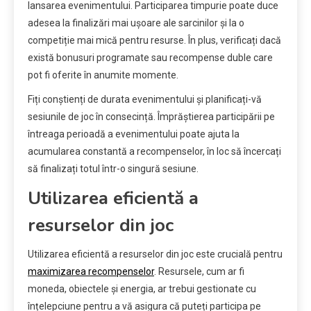
lansarea evenimentului. Participarea timpurie poate duce
adesea la finalizări mai ușoare ale sarcinilor și la o
competiție mai mică pentru resurse. În plus, verificați dacă
există bonusuri programate sau recompense duble care
pot fi oferite în anumite momente.
Fiți conștienți de durata evenimentului și planificați-vă
sesiunile de joc în consecință. Împrăștierea participării pe
întreaga perioadă a evenimentului poate ajuta la
acumularea constantă a recompenselor, în loc să încercați
să finalizați totul într-o singură sesiune.
Utilizarea eficientă a
resurselor din joc
Utilizarea eficientă a resurselor din joc este crucială pentru
maximizarea recompenselor
. Resursele, cum ar fi
moneda, obiectele și energia, ar trebui gestionate cu
înțelepciune pentru a vă asigura că puteți participa pe