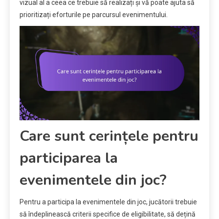
vizual al a ceea ce trebuie să realizați și vă poate ajuta să
prioritizați eforturile pe parcursul evenimentului.
Care sunt cerințele pentru
participarea la
evenimentele din joc?
Pentru a participa la evenimentele din joc, jucătorii trebuie
să îndeplinească criterii specifice de eligibilitate, să dețină