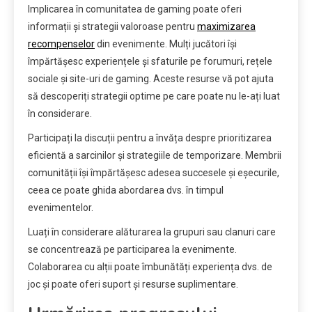
Implicarea în comunitatea de gaming poate oferi
informații și strategii valoroase pentru
maximizarea
recompenselor
din evenimente. Mulți jucători își
împărtășesc experiențele și sfaturile pe forumuri, rețele
sociale și site-uri de gaming. Aceste resurse vă pot ajuta
să descoperiți strategii optime pe care poate nu le-ați luat
în considerare.
Participați la discuții pentru a învăța despre prioritizarea
eficientă a sarcinilor și strategiile de temporizare. Membrii
comunității își împărtășesc adesea succesele și eșecurile,
ceea ce poate ghida abordarea dvs. în timpul
evenimentelor.
Luați în considerare alăturarea la grupuri sau clanuri care
se concentrează pe participarea la evenimente.
Colaborarea cu alții poate îmbunătăți experiența dvs. de
joc și poate oferi suport și resurse suplimentare.