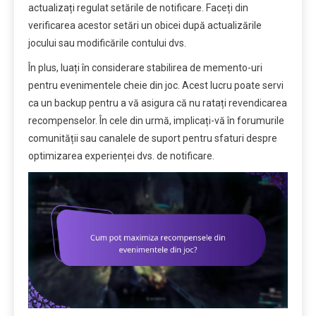
actualizați regulat setările de notificare. Faceți din
verificarea acestor setări un obicei după actualizările
jocului sau modificările contului dvs.
În plus, luați în considerare stabilirea de memento-uri
pentru evenimentele cheie din joc. Acest lucru poate servi
ca un backup pentru a vă asigura că nu ratați revendicarea
recompenselor. În cele din urmă, implicați-vă în forumurile
comunității sau canalele de suport pentru sfaturi despre
optimizarea experienței dvs. de notificare.