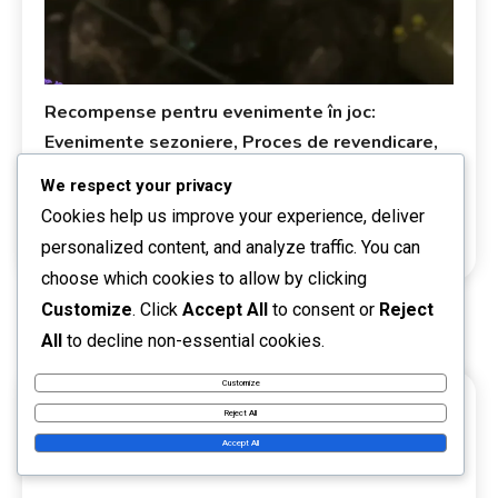
Recompense pentru evenimente în joc:
Evenimente sezoniere, Proces de revendicare,
Articole exclusive
We respect your privacy
12/03/2026
Recompense pentru evenimente în joc
Cookies help us improve your experience, deliver
0
Marisol Vega
personalized content, and analyze traffic. You can
choose which cookies to allow by clicking
Customize
. Click
Accept All
to consent or
Reject
All
to decline non-essential cookies.
Customize
LINKURI
Reject All
Accept All
Despre noi