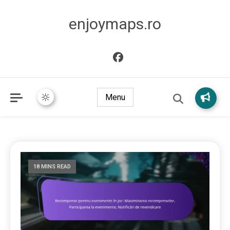
enjoymaps.ro
Menu
18 MINS READ