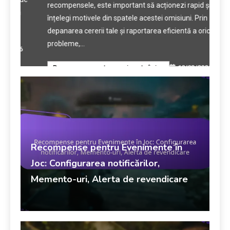
recompensele, este important să acționezi rapid și să
înde
înțelegi motivele din spatele acestei omisiuni. Prin
Obie
depanarea cererii tale și raportarea eficientă a oricăror
even
probleme,…
6
Rec
12/03/2026
Recompense pentru evenimente în joc
Recompense pentru Evenimente în
Joc: Configurarea notificărilor,
Memento-uri, Alerta de revendicare
Recompense pentru evenimente în joc
Marisol Vega
13/03/2026