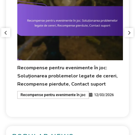
Recompense pentru evenimente în joc:
Re
ta
Soluționarea problemelor legate de cereri,
Ev
Recompense pierdute, Contact suport
Ar
12/03/2026
Recompense pentru evenimente în joc
R