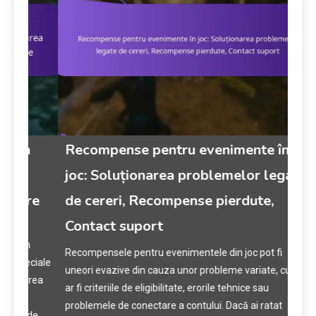
n
Recompense pentru evenimente în
Re
joc: Soluționarea problemelor legate
joc
re
de cereri, Recompense pierdute,
rev
Contact suport
Even
n
capt
Recompensele pentru evenimentele din joc pot fi
ciale
reco
uneori evazive din cauza unor probleme variate, cum
rea
spec
ar fi criteriile de eligibilitate, erorile tehnice sau
jucă
problemele de conectare a contului. Dacă ai ratat
de
urme