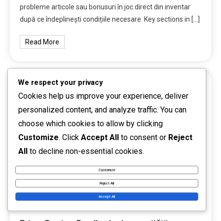
probleme articole sau bonusuri în joc direct din inventar
după ce îndeplinești condițiile necesare. Key sections in […]
Read More
We respect your privacy
Cookies help us improve your experience, deliver
19 MINS READ
personalized content, and analyze traffic. You can
choose which cookies to allow by clicking
Customize
. Click
Accept All
to consent or
Reject
All
to decline non-essential cookies.
Customize
Reject All
Accept All