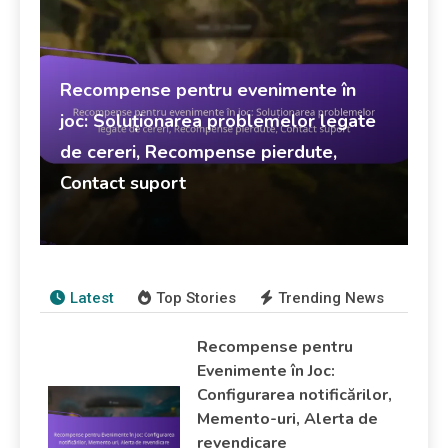
Recompense pentru evenimente în
joc: Soluționarea problemelor legate
de cereri, Recompense pierdute,
Contact suport
Recompense pentru evenimente în joc
Marisol Vega
12/03/2026
Latest
Top Stories
Trending News
Recompense pentru
Evenimente în Joc:
Configurarea notificărilor,
Memento-uri, Alerta de
revendicare