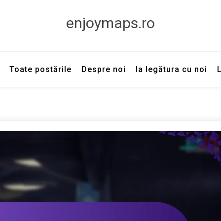
enjoymaps.ro
Toate postările
Despre noi
Ia legătura cu noi