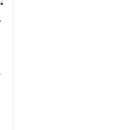
să
e
u