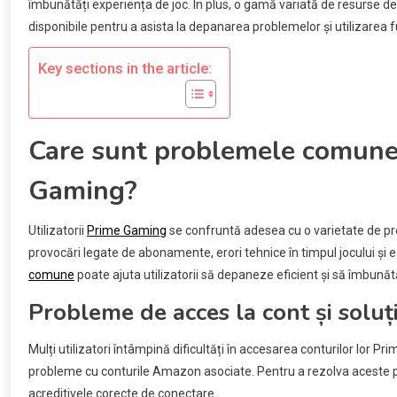
îmbunătăți experiența de joc. În plus, o gamă variată de resurse de 
disponibile pentru a asista la depanarea problemelor și utilizarea fu
Key sections in the article:
Care sunt problemele comune 
Gaming?
Utilizatorii
Prime Gaming
se confruntă adesea cu o varietate de probl
provocări legate de abonamente, erori tehnice în timpul jocului și e
comune
poate ajuta utilizatorii să depaneze eficient și să îmbună
Probleme de acces la cont și soluți
Mulți utilizatori întâmpină dificultăți în accesarea conturilor lor Pr
probleme cu conturile Amazon asociate. Pentru a rezolva aceste pro
acreditivele corecte de conectare.