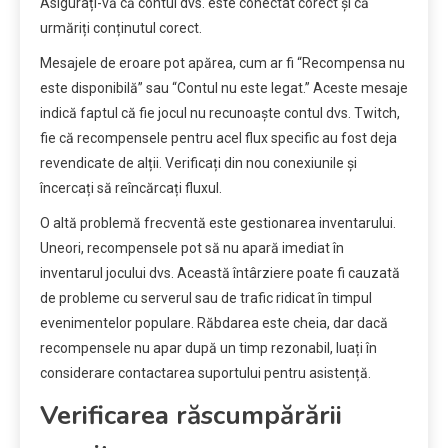
Asigurați-vă că contul dvs. este conectat corect și că
urmăriți conținutul corect.
Mesajele de eroare pot apărea, cum ar fi “Recompensa nu
este disponibilă” sau “Contul nu este legat.” Aceste mesaje
indică faptul că fie jocul nu recunoaște contul dvs. Twitch,
fie că recompensele pentru acel flux specific au fost deja
revendicate de alții. Verificați din nou conexiunile și
încercați să reîncărcați fluxul.
O altă problemă frecventă este gestionarea inventarului.
Uneori, recompensele pot să nu apară imediat în
inventarul jocului dvs. Această întârziere poate fi cauzată
de probleme cu serverul sau de trafic ridicat în timpul
evenimentelor populare. Răbdarea este cheia, dar dacă
recompensele nu apar după un timp rezonabil, luați în
considerare contactarea suportului pentru asistență.
Verificarea răscumpărării