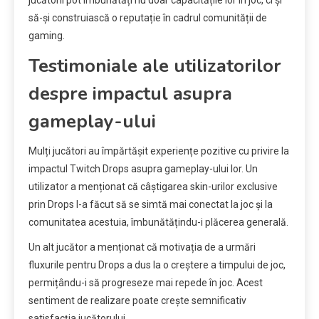
jucătorii pot îmbunătăți nu doar capacitățile lor în joc, ci și
să-și construiască o reputație în cadrul comunității de
gaming.
Testimoniale ale utilizatorilor
despre impactul asupra
gameplay-ului
Mulți jucători au împărtășit experiențe pozitive cu privire la
impactul Twitch Drops asupra gameplay-ului lor. Un
utilizator a menționat că câștigarea skin-urilor exclusive
prin Drops l-a făcut să se simtă mai conectat la joc și la
comunitatea acestuia, îmbunătățindu-i plăcerea generală.
Un alt jucător a menționat că motivația de a urmări
fluxurile pentru Drops a dus la o creștere a timpului de joc,
permițându-i să progreseze mai repede în joc. Acest
sentiment de realizare poate crește semnificativ
satisfacția jucătorului.