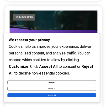
18 MINS READ
We respect your privacy
Cookies help us improve your experience, deliver
personalized content, and analyze traffic. You can
choose which cookies to allow by clicking
Customize
. Click
Accept All
to consent or
Reject
All
to decline non-essential cookies.
Twitch Drops: Compatibilitate platformă,
Customize
Verificarea revendicării, Setările contului
Reject All
04/03/2026
Marisol Vega
Revendicări Twitch Drops
Accept All
0