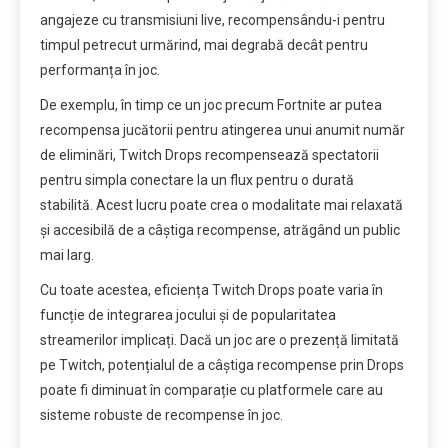
angajeze cu transmisiuni live, recompensându-i pentru
timpul petrecut urmărind, mai degrabă decât pentru
performanța în joc.
De exemplu, în timp ce un joc precum Fortnite ar putea
recompensa jucătorii pentru atingerea unui anumit număr
de eliminări, Twitch Drops recompensează spectatorii
pentru simpla conectare la un flux pentru o durată
stabilită. Acest lucru poate crea o modalitate mai relaxată
și accesibilă de a câștiga recompense, atrăgând un public
mai larg.
Cu toate acestea, eficiența Twitch Drops poate varia în
funcție de integrarea jocului și de popularitatea
streamerilor implicați. Dacă un joc are o prezență limitată
pe Twitch, potențialul de a câștiga recompense prin Drops
poate fi diminuat în comparație cu platformele care au
sisteme robuste de recompense în joc.