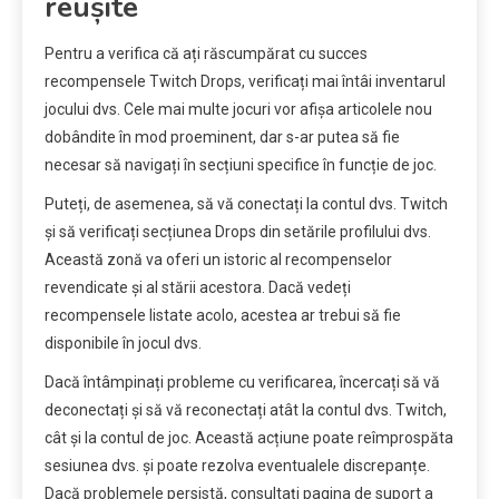
reușite
Pentru a verifica că ați răscumpărat cu succes
recompensele Twitch Drops, verificați mai întâi inventarul
jocului dvs. Cele mai multe jocuri vor afișa articolele nou
dobândite în mod proeminent, dar s-ar putea să fie
necesar să navigați în secțiuni specifice în funcție de joc.
Puteți, de asemenea, să vă conectați la contul dvs. Twitch
și să verificați secțiunea Drops din setările profilului dvs.
Această zonă va oferi un istoric al recompenselor
revendicate și al stării acestora. Dacă vedeți
recompensele listate acolo, acestea ar trebui să fie
disponibile în jocul dvs.
Dacă întâmpinați probleme cu verificarea, încercați să vă
deconectați și să vă reconectați atât la contul dvs. Twitch,
cât și la contul de joc. Această acțiune poate reîmprospăta
sesiunea dvs. și poate rezolva eventualele discrepanțe.
Dacă problemele persistă, consultați pagina de suport a