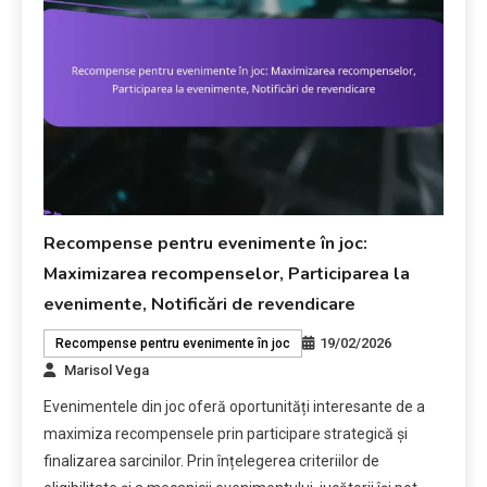
Recompense pentru evenimente în joc:
Maximizarea recompenselor, Participarea la
evenimente, Notificări de revendicare
19/02/2026
Recompense pentru evenimente în joc
Marisol Vega
Evenimentele din joc oferă oportunități interesante de a
maximiza recompensele prin participare strategică și
finalizarea sarcinilor. Prin înțelegerea criteriilor de