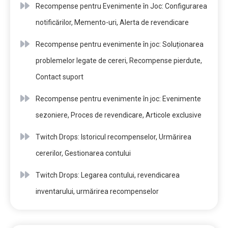
Recompense pentru Evenimente în Joc: Configurarea
notificărilor, Memento-uri, Alerta de revendicare
Recompense pentru evenimente în joc: Soluționarea
problemelor legate de cereri, Recompense pierdute,
Contact suport
Recompense pentru evenimente în joc: Evenimente
sezoniere, Proces de revendicare, Articole exclusive
Twitch Drops: Istoricul recompenselor, Urmărirea
cererilor, Gestionarea contului
Twitch Drops: Legarea contului, revendicarea
inventarului, urmărirea recompenselor