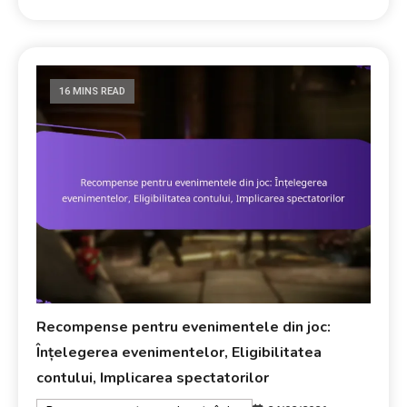
16 MINS READ
Recompense pentru evenimentele din joc:
Înțelegerea evenimentelor, Eligibilitatea
contului, Implicarea spectatorilor