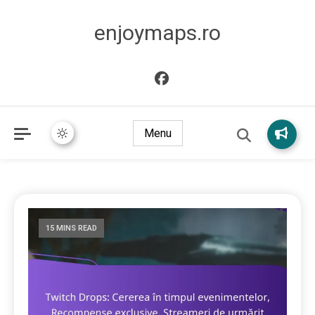
enjoymaps.ro
Menu
15 MINS READ