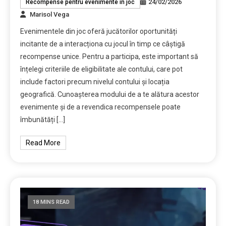
24/02/2026
Recompense pentru evenimente în joc
Marisol Vega
Evenimentele din joc oferă jucătorilor oportunități
incitante de a interacționa cu jocul în timp ce câștigă
recompense unice. Pentru a participa, este important să
înțelegi criteriile de eligibilitate ale contului, care pot
include factori precum nivelul contului și locația
geografică. Cunoașterea modului de a te alătura acestor
evenimente și de a revendica recompensele poate
îmbunătăți […]
Read More
18 MINS READ