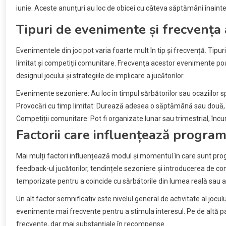
iunie. Aceste anunțuri au loc de obicei cu câteva săptămâni înainte
Tipuri de evenimente și frecvența
Evenimentele din joc pot varia foarte mult în tip și frecvență. Ti
limitat și competiții comunitare. Frecvența acestor evenimente poat
designul jocului și strategiile de implicare a jucătorilor.
Evenimente sezoniere: Au loc în timpul sărbătorilor sau ocaziilor spe
Provocări cu timp limitat: Durează adesea o săptămână sau două, o
Competiții comunitare: Pot fi organizate lunar sau trimestrial, încu
Factorii care influențează progra
Mai mulți factori influențează modul și momentul în care sunt prog
feedback-ul jucătorilor, tendințele sezoniere și introducerea de co
temporizate pentru a coincide cu sărbătorile din lumea reală sau an
Un alt factor semnificativ este nivelul general de activitate al jocul
evenimente mai frecvente pentru a stimula interesul. Pe de altă part
frecvente, dar mai substanțiale în recompense.