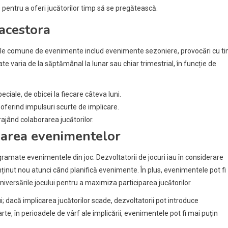
 pentru a oferi jucătorilor timp să se pregătească.
 acestora
purile comune de evenimente includ evenimente sezoniere, provocări cu t
e varia de la săptămânal la lunar sau chiar trimestrial, în funcție de
ciale, de obicei la fiecare câteva luni.
ferind impulsuri scurte de implicare.
rajând colaborarea jucătorilor.
marea evenimentelor
ramate evenimentele din joc. Dezvoltatorii de jocuri iau în considerare
nținut nou atunci când planifică evenimente. În plus, evenimentele pot fi
iversările jocului pentru a maximiza participarea jucătorilor.
ui; dacă implicarea jucătorilor scade, dezvoltatorii pot introduce
e, în perioadele de vârf ale implicării, evenimentele pot fi mai puțin