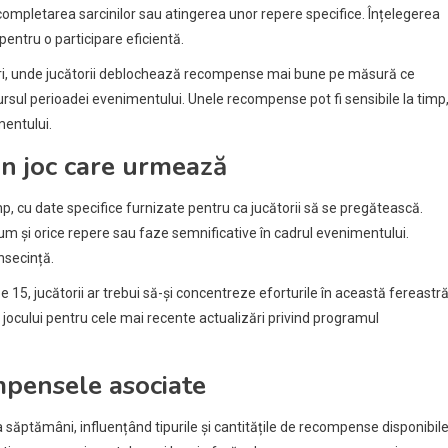
completarea sarcinilor sau atingerea unor repere specifice. Înțelegerea
entru o participare eficientă.
ri, unde jucătorii deblochează recompense mai bune pe măsură ce
rsul perioadei evenimentului. Unele recompense pot fi sensibile la timp
mentului.
in joc care urmează
, cu date specifice furnizate pentru ca jucătorii să se pregătească.
um și orice repere sau faze semnificative în cadrul evenimentului.
onsecință.
 15, jucătorii ar trebui să-și concentreze eforturile în această fereastr
 jocului pentru cele mai recente actualizări privind programul
mpensele asociate
 săptămâni, influențând tipurile și cantitățile de recompense disponibile