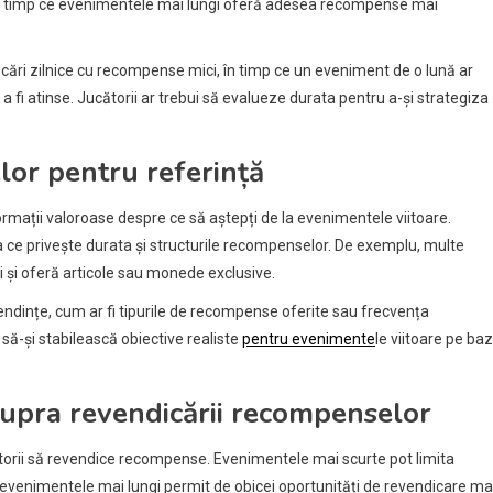
în timp ce evenimentele mai lungi oferă adesea recompense mai
ri zilnice cu recompense mici, în timp ce un eveniment de o lună ar
 fi atinse. Jucătorii ar trebui să evalueze durata pentru a-și strategiza
lor pentru referință
ormații valoroase despre ce să aștepți de la evenimentele viitoare.
e privește durata și structurile recompenselor. De exemplu, multe
și oferă articole sau monede exclusive.
endințe, cum ar fi tipurile de recompense oferite sau frecvența
 să-și stabilească obiective realiste
pentru evenimente
le viitoare pe ba
supra revendicării recompenselor
torii să revendice recompense. Evenimentele mai scurte pot limita
e evenimentele mai lungi permit de obicei oportunități de revendicare ma