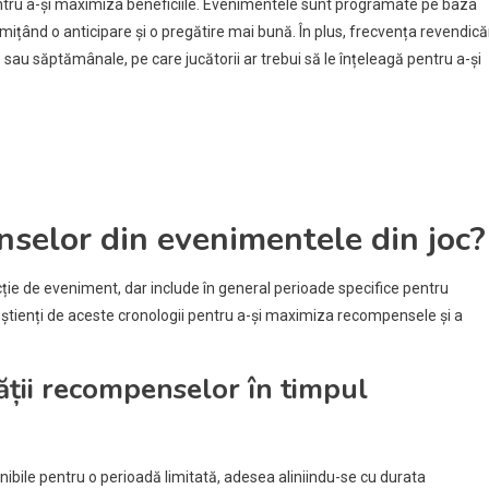
entru a-și maximiza beneficiile. Evenimentele sunt programate pe baza
ițând o anticipare și o pregătire mai bună. În plus, frecvența revendicăr
sau săptămânale, pe care jucătorii ar trebui să le înțeleagă pentru a-și
nselor din evenimentele din joc?
cție de eveniment, dar include în general perioade specifice pentru
 conștienți de aceste cronologii pentru a-și maximiza recompensele și a
ății recompenselor în timpul
ibile pentru o perioadă limitată, adesea aliniindu-se cu durata