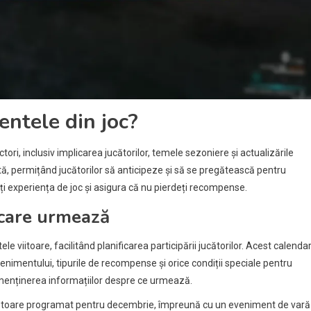
ntele din joc?
ri, inclusiv implicarea jucătorilor, temele sezoniere și actualizările
ă, permițând jucătorilor să anticipeze și să se pregătească pentru
i experiența de joc și asigura că nu pierdeți recompense.
 care urmează
 viitoare, facilitând planificarea participării jucătorilor. Acest calenda
enimentului, tipurile de recompense și orice condiții speciale pentru
a menținerea informațiilor despre ce urmează.
ătoare programat pentru decembrie, împreună cu un eveniment de vară 