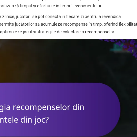
ioritizează timpul și eforturile în timpul evenimentului.
nice, jucătorii se pot conecta în fiecare zi pentru a revendica
ermite jucătorilor să acumuleze recompense în timp, oferind flexibilita
și optimizeze jocul și strategiile de colectare a recompenselor.