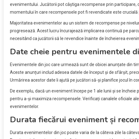
evenimentului. Jucătorii pot câștiga recompense prin participare, 
momentului în care recompensele pot fi revendicate este crucială p
Majoritatea evenimentelor au un sistem de recompense pe nivelu
progresează. Acest lucru încurajează implicarea continuă pe parcu
necesitând ca jucătorii să le revendice înainte de încheierea eveni
Date cheie pentru evenimentele d
Evenimentele din joc care urmează sunt de obicei anunțate din timp
Aceste anunțuri includ adesea datele de început și de sfârșit, prec
Urmărirea acestor date îi ajută pe jucători să-și planifice jocul în c
De exemplu, dacă un eveniment începe pe 1 ale lunii și se încheie pe
pentru a-și maximiza recompensele. Verificați canalele oficiale ale
evenimentelor.
Durata fiecărui eveniment și reco
Durata evenimentelor din joc poate varia de la câteva zile la câteva