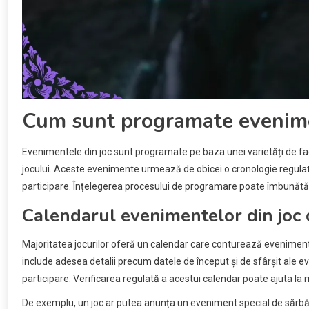
Cum sunt programate evenime
Evenimentele din joc sunt programate pe baza unei varietăți de facto
jocului. Aceste evenimente urmează de obicei o cronologie regulat
participare. Înțelegerea procesului de programare poate îmbunătăț
Calendarul evenimentelor din joc
Majoritatea jocurilor oferă un calendar care conturează evenimentele
include adesea detalii precum datele de început și de sfârșit ale ev
participare. Verificarea regulată a acestui calendar poate ajuta l
De exemplu, un joc ar putea anunța un eveniment special de sărb