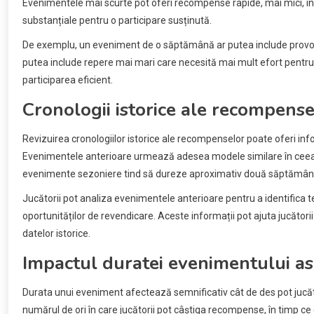
Evenimentele mai scurte pot oferi recompense rapide, mai mici, 
substanțiale pentru o participare susținută.
De exemplu, un eveniment de o săptămână ar putea include provocă
putea include repere mai mari care necesită mai mult efort pentru a
participarea eficient.
Cronologii istorice ale recompense
Revizuirea cronologiilor istorice ale recompenselor poate oferi inf
Evenimentele anterioare urmează adesea modele similare în ceea c
evenimente sezoniere tind să dureze aproximativ două săptămâni 
Jucătorii pot analiza evenimentele anterioare pentru a identifica t
oportunităților de revendicare. Aceste informații pot ajuta jucătorii
datelor istorice.
Impactul duratei evenimentului a
Durata unui eveniment afectează semnificativ cât de des pot jucă
numărul de ori în care jucătorii pot câștiga recompense, în timp c