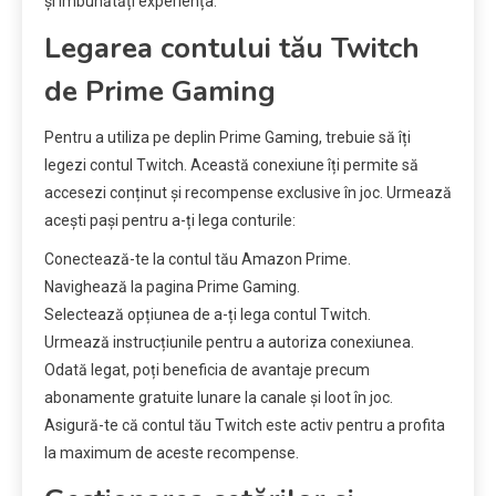
și îmbunătăți experiența.
Legarea contului tău Twitch
de Prime Gaming
Pentru a utiliza pe deplin Prime Gaming, trebuie să îți
legezi contul Twitch. Această conexiune îți permite să
accesezi conținut și recompense exclusive în joc. Urmează
acești pași pentru a-ți lega conturile:
Conectează-te la contul tău Amazon Prime.
Navighează la pagina Prime Gaming.
Selectează opțiunea de a-ți lega contul Twitch.
Urmează instrucțiunile pentru a autoriza conexiunea.
Odată legat, poți beneficia de avantaje precum
abonamente gratuite lunare la canale și loot în joc.
Asigură-te că contul tău Twitch este activ pentru a profita
la maximum de aceste recompense.