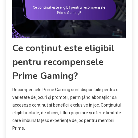
Ce conținut este eligibil
pentru recompensele
Prime Gaming?
Recompensele Prime Gaming sunt disponibile pentru o
varietate de jocuri și promoții, permițând abonaților să
acceseze conținut și beneficii exclusive în joc. Conținutul
eligibil include, de obicei, titluri populare și oferte limitate
care îmbunătățesc experiența de joc pentru membrii
Prime.