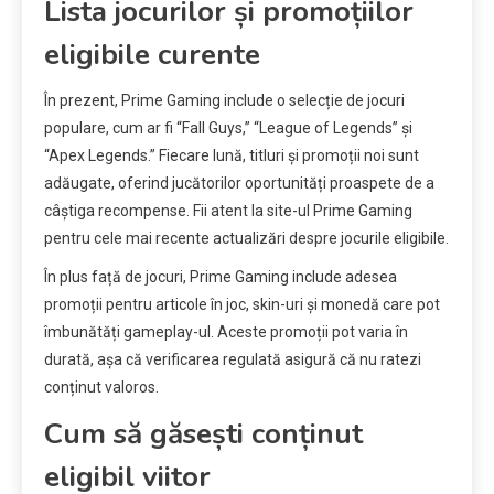
Lista jocurilor și promoțiilor
eligibile curente
În prezent, Prime Gaming include o selecție de jocuri
populare, cum ar fi “Fall Guys,” “League of Legends” și
“Apex Legends.” Fiecare lună, titluri și promoții noi sunt
adăugate, oferind jucătorilor oportunități proaspete de a
câștiga recompense. Fii atent la site-ul Prime Gaming
pentru cele mai recente actualizări despre jocurile eligibile.
În plus față de jocuri, Prime Gaming include adesea
promoții pentru articole în joc, skin-uri și monedă care pot
îmbunătăți gameplay-ul. Aceste promoții pot varia în
durată, așa că verificarea regulată asigură că nu ratezi
conținut valoros.
Cum să găsești conținut
eligibil viitor