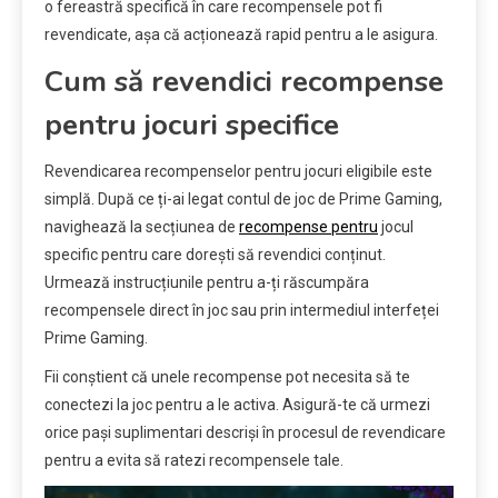
o fereastră specifică în care recompensele pot fi
revendicate, așa că acționează rapid pentru a le asigura.
Cum să revendici recompense
pentru jocuri specifice
Revendicarea recompenselor pentru jocuri eligibile este
simplă. După ce ți-ai legat contul de joc de Prime Gaming,
navighează la secțiunea de
recompense pentru
jocul
specific pentru care dorești să revendici conținut.
Urmează instrucțiunile pentru a-ți răscumpăra
recompensele direct în joc sau prin intermediul interfeței
Prime Gaming.
Fii conștient că unele recompense pot necesita să te
conectezi la joc pentru a le activa. Asigură-te că urmezi
orice pași suplimentari descriși în procesul de revendicare
pentru a evita să ratezi recompensele tale.