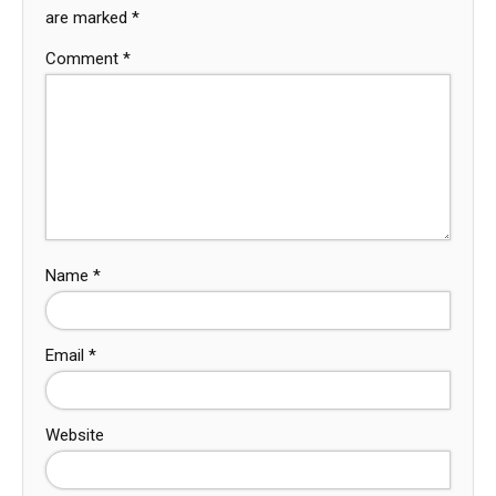
are marked
*
Comment
*
Name
*
Email
*
Website