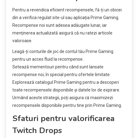
Pentru a revendica eficient recompensele, fă-ți un obicei
din a verifica regulat site-ul sau aplicația Prime Gaming.
Recompense noi sunt adesea adăugate lunar, iar
menținerea actualizată asigură că nu ratezi articole
valoroase.
Leagă-ți conturile de joc de contul tău Prime Gaming
pentru un acces fluid la recompense.
Setează mementouri pentru când sunt lansate
recompense noi, în special pentru ofertele limitate.
Explorează catalogul Prime Gaming pentru a descoperi
toate recompensele disponibile și datele lor de expirare.
Urmând aceste strategii, poți asigura că maximizezi
recompensele disponibile pentru tine prin Prime Gaming.
Sfaturi pentru valorificarea
Twitch Drops