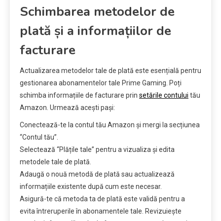
Schimbarea metodelor de
plată și a informațiilor de
facturare
Actualizarea metodelor tale de plată este esențială pentru
gestionarea abonamentelor tale Prime Gaming. Poți
schimba informațiile de facturare prin
setările contului
tău
Amazon. Urmează acești pași:
Conectează-te la contul tău Amazon și mergi la secțiunea
“Contul tău”.
Selectează “Plățile tale” pentru a vizualiza și edita
metodele tale de plată.
Adaugă o nouă metodă de plată sau actualizează
informațiile existente după cum este necesar.
Asigură-te că metoda ta de plată este validă pentru a
evita întreruperile în abonamentele tale. Revizuiește