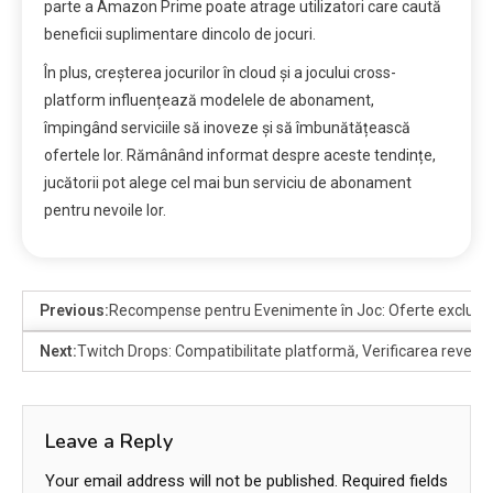
parte a Amazon Prime poate atrage utilizatori care caută
beneficii suplimentare dincolo de jocuri.
În plus, creșterea jocurilor în cloud și a jocului cross-
platform influențează modelele de abonament,
împingând serviciile să inoveze și să îmbunătățească
ofertele lor. Rămânând informat despre aceste tendințe,
jucătorii pot alege cel mai bun serviciu de abonament
pentru nevoile lor.
Previous:
Recompense pentru Evenimente în Joc: Oferte exclusiv
Next:
Twitch Drops: Compatibilitate platformă, Verificarea revendică
Leave a Reply
Your email address will not be published.
Required fields